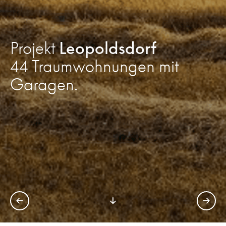
Projekt
Projekt
Projekt
Leopoldsdorf
Leopoldsdorf
Leopoldsdorf
44 Traumwohnungen mit
44 Traumwohnungen mit
44 Traumwohnungen mit
Garagen.
Garagen.
Garagen.
˂
⌄
˃